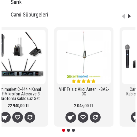
Sarık
Cami Süpürgeleri
Camimarket C-444 4 Kanal
VHF Telsiz Alıcı Anteni - BA2-
UHF Mikrofon Alıcısı ve 3
0G
Mikrofonlu Kablosuz Set
22.940,00 TL
2.045,00 TL