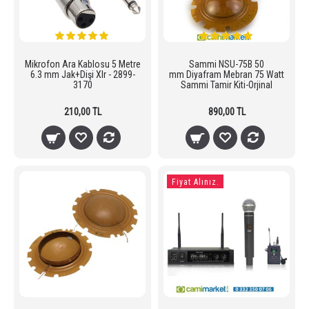
Mikrofon Ara Kablosu 5 Metre
Sammi NSU-75B 50
6.3 mm Jak+Dişi Xlr - 2899-
mm Diyafram Mebran 75 Watt
3170
Sammi Tamir Kiti-Orjinal
210,00 TL
890,00 TL
Fiyat Alınız.