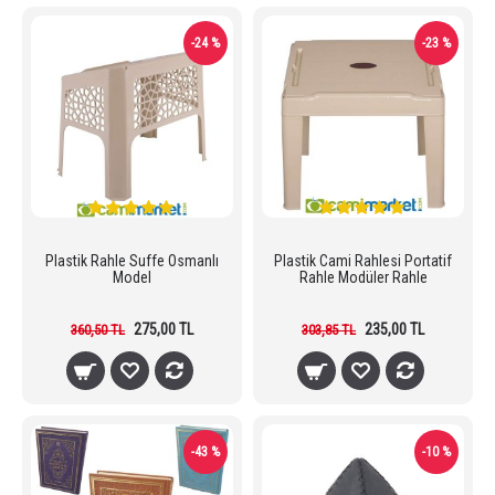
-24 %
-23 %
Plastik Rahle Suffe Osmanlı
Plastik Cami Rahlesi Portatif
Model
Rahle Modüler Rahle
275,00 TL
235,00 TL
360,50 TL
303,85 TL
-43 %
-10 %