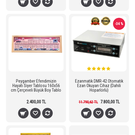
-34 %
Peygamber Efendimizin
Ezanmatik DMR-42 Otomatik
Hayatı Siyer Tablosu 160x56
Ezan Okuyan Cihaz (Dahili
cm Çerçeveli Büyük Boy Tablo
Hoparlörlü)
2.400,00 TL
7.800,00 TL
11.790,62 TL