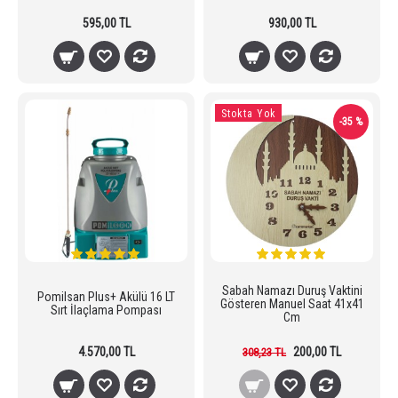
595,00 TL
930,00 TL
Stokta Yok
-35 %
Sabah Namazı Duruş Vaktini
Pomilsan Plus+ Akülü 16 LT
Gösteren Manuel Saat 41x41
Sırt İlaçlama Pompası
Cm
4.570,00 TL
200,00 TL
308,23 TL