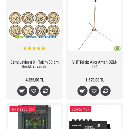
Cami Levhası 8 li Takım 50 cm
VHF Telsiz Alıcı Anten ÖZM-
Renkli Yuvarlak
1/4
4.255,00 TL
1.670,00 TL
Whatsapp Sor
Stokta Yok