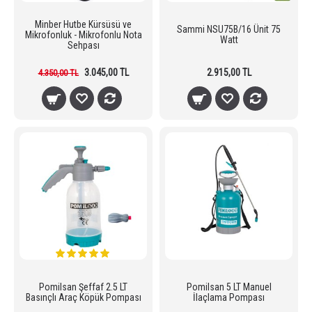
Minber Hutbe Kürsüsü ve
Sammi NSU75B/16 Ünit 75
Mikrofonluk - Mikrofonlu Nota
Watt
Sehpası
3.045,00 TL
2.915,00 TL
4.350,00 TL
Pomilsan Şeffaf 2.5 LT
Pomilsan 5 LT Manuel
Basınçlı Araç Köpük Pompası
İlaçlama Pompası