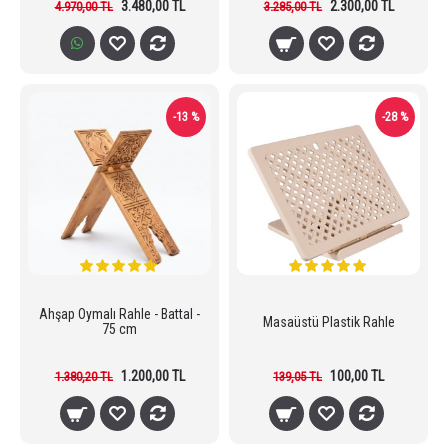
3.480,00 TL
2.300,00 TL
4.970,00 TL
3.285,00 TL
-13 %
-28 %
Ahşap Oymalı Rahle - Battal -
Masaüstü Plastik Rahle
75 cm
1.200,00 TL
100,00 TL
1.380,20 TL
139,05 TL