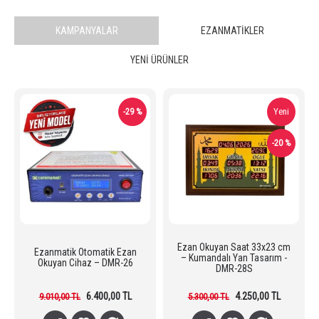
KAMPANYALAR
EZANMATIKLER
YENI ÜRÜNLER
Yeni
-29 %
-20 %
Ezan Okuyan Saat 33x23 cm
Ezanmatik Otomatik Ezan
– Kumandalı Yan Tasarım -
Okuyan Cihaz – DMR-26
DMR-28S
6.400,00 TL
4.250,00 TL
9.010,00 TL
5.300,00 TL