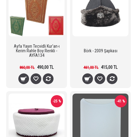
Ayfa Yayın Tecvidli Kur'an-ı
Kerim Rahle Boy Renkli -
Börk - 2009 Şapkası
AYFA134
490,00 TL
415,00 TL
860,00 TL
461,00 TL
-25 %
-41 %