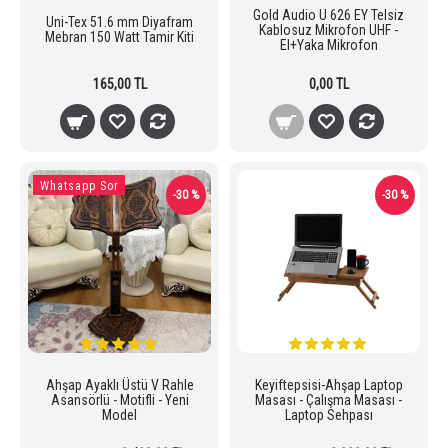
Gold Audio U 626 EY Telsiz
Uni-Tex 51.6 mm Diyafram
Kablosuz Mikrofon UHF -
Mebran 150 Watt Tamir Kiti
El+Yaka Mikrofon
165,00 TL
0,00 TL
Whatsapp Sor
-30 %
-30 %
Ahşap Ayaklı Üstü V Rahle
Keyiftepsisi-Ahşap Laptop
Asansörlü - Motifli - Yeni
Masası - Çalışma Masası -
Model
Laptop Sehpası