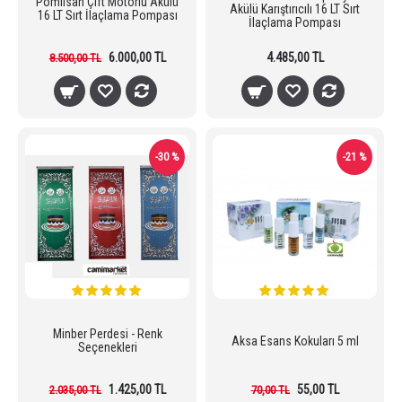
Pomilsan Çift Motorlu Akülü
Akülü Karıştırıcılı 16 LT Sırt
16 LT Sırt İlaçlama Pompası
İlaçlama Pompası
6.000,00 TL
4.485,00 TL
8.500,00 TL
-30 %
-21 %
Minber Perdesi - Renk
Aksa Esans Kokuları 5 ml
Seçenekleri
1.425,00 TL
55,00 TL
2.035,00 TL
70,00 TL