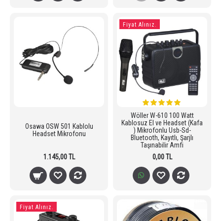
Fiyat Alınız.
Wöller W-610 100 Watt
Kablosuz El ve Headset (Kafa
Osawa OSW 501 Kablolu
) Mikrofonlu Usb-Sd-
Headset Mikrofonu
Bluetooth, Kayıtlı, Şarjlı
Taşınabilir Amfi
1.145,00 TL
0,00 TL
Fiyat Alınız.