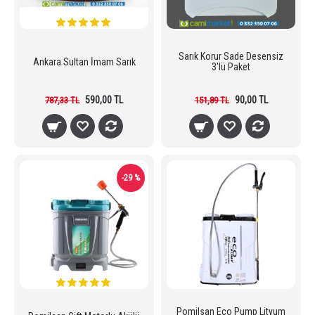
Sarık Korur Sade Desensiz
Ankara Sultan İmam Sarık
3'lü Paket
590,00 TL
90,00 TL
787,33 TL
151,89 TL
-29 %
Pomilsan Eco Pump Lityum