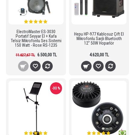
ElectroMaster ES-3030
Hepu HP-977 Kablosuz Çift El
Portatif Seyyar El + Kafa
Mikrofonlu Sarjlı Bluetooth
Telsiz Mikrofonlu Ses Sistemi
12” 50W Hoparlör
150 Watt - Rose RS-1235
6.500,00 TL
4.620,00 TL
11.627,67 TL
-30 %