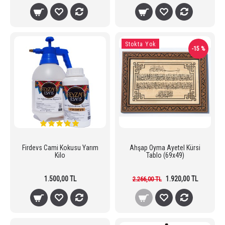
Stokta Yok
-15 %
Firdevs Cami Kokusu Yarım
Ahşap Oyma Ayetel Kürsi
Kilo
Tablo (69x49)
1.500,00 TL
1.920,00 TL
2.266,00 TL