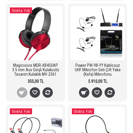
Stokta Yok
Magicvoice MDR-XB450AP
Pawer PW-98-YY Kablosuz
3.5 mm Aux Girişli Kulaküstü
UHF Mikrofon Seti Çift Yaka
Tasarım Kulaklık MV-2361
(Kafa) Mikrofonu
355,00 TL
5.910,00 TL
Stokta Yok
Stokta Yok