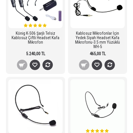
König K-506 Şarjlı Telsiz
Kablosuz Mikrofonlar İçin
Kablosuz Çiftli Headset Kafa
Yedek Siyah Headset Kafa
Mikrofon
Mikrofonu-3.5 mm Yüzüklü
WH-5
5.240,00 TL
465,00 TL