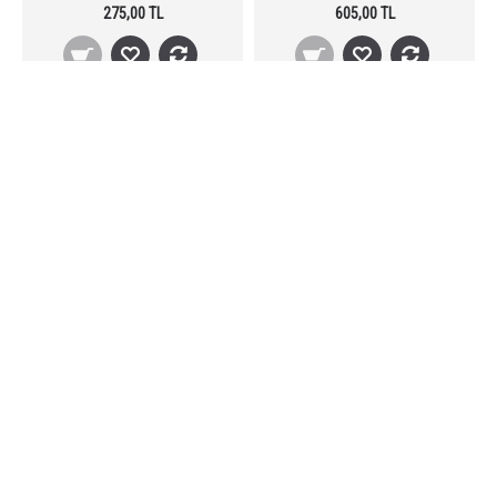
275,00 TL
605,00 TL
Stokta Yok
Stokta Yok
MİTO HS-B01 Kablolu Kafa
König K-1 Kablolu Headset
Headset Mikrofon - 3.5 mm
Kafa Mikrofon 3.5 mm
Jack
Yüzüklü
520,00 TL
680,00 TL