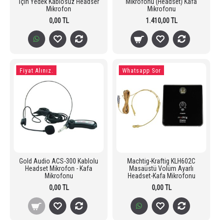
İçin Yedek Kablosuz Headser
Mikrofonu (Headset) Kafa
Mikrofon
Mikrofonu
0,00 TL
1.410,00 TL
Fiyat Alınız.
Whatsapp Sor
Gold Audio ACS-300 Kablolu
Machtig-Kraftig KLH602C
Headset Mikrofon - Kafa
Masaüstü Volüm Ayarlı
Mikrofonu
Headset-Kafa Mikrofonu
0,00 TL
0,00 TL