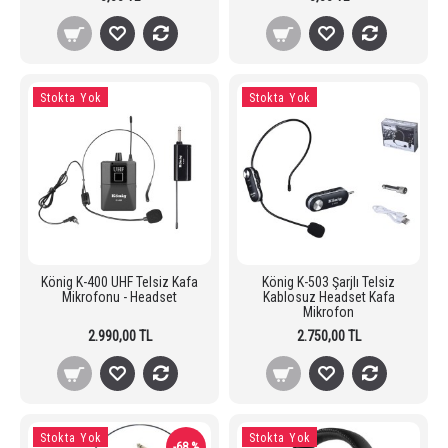
Stokta Yok
Stokta Yok
König K-400 UHF Telsiz Kafa
König K-503 Şarjlı Telsiz
Mikrofonu - Headset
Kablosuz Headset Kafa
Mikrofon
2.990,00 TL
2.750,00 TL
Stokta Yok
Stokta Yok
-68 %