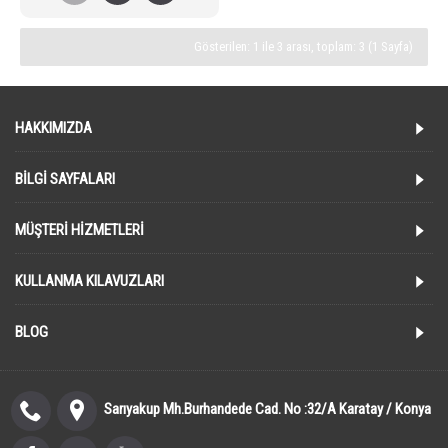
Gösterilen: 1 ile 3 arası, toplam: 3 (1 Sayfa)
HAKKIMIZDA
BILGI SAYFALARI
MÜŞTERI HIZMETLERI
KULLANMA KILAVUZLARI
BLOG
Sarıyakup Mh.Burhandede Cad. No :32/A Karatay / Konya