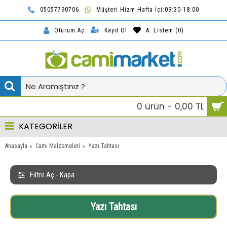
05057790706
Müşteri Hizm.Hafta İçi:09:30-18:00
TL
Kayıt Ol
A. Listem (
0
)
Oturum Aç
0 ürün - 0,00 TL
KATEGORİLER
Anasayfa
Cami Malzemeleri
Yazı Tahtası
Filtre Aç - Kapa
Yazı Tahtası