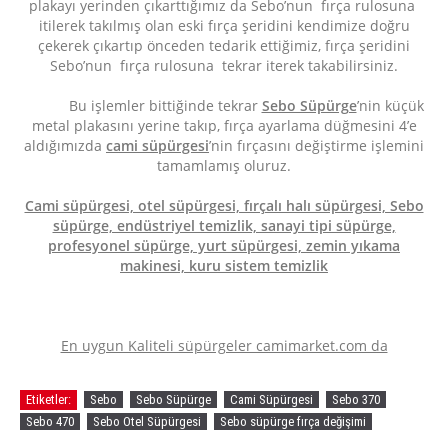
plakayı yerinden çıkarttığımız da Sebo’nun fırça rulosuna
itilerek takılmış olan eski fırça şeridini kendimize doğru
çekerek çıkartıp önceden tedarik ettiğimiz, fırça şeridini
Sebo’nun fırça rulosuna tekrar iterek takabilirsiniz.
Bu işlemler bittiğinde tekrar
Sebo Süpürge
’nin küçük
metal plakasını yerine takıp, fırça ayarlama düğmesini 4’e
aldığımızda
cami süpürgesi
’nin fırçasını değiştirme işlemini
tamamlamış oluruz.
Cami süpürgesi, otel süpürgesi, fırçalı halı süpürgesi, Sebo
süpürge, endüstriyel temizlik, sanayi tipi süpürge,
profesyonel süpürge, yurt süpürgesi, zemin yıkama
makinesi, kuru sistem temizlik
En uygun Kaliteli süpürgeler camimarket.com da
Etiketler:
Sebo
Sebo Süpürge
Cami Süpürgesi
Sebo 370
Sebo 470
Sebo Otel Süpürgesi
Sebo süpürge fırça değişimi