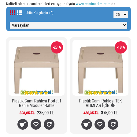
Kaliteli plastik cami rahleleri en uygun fiyata
www.camimarket.com
da
Ürün Karşılaştır (0)
-23 %
-18 %
Plastik Cami Rahlesi Portatif
Plastik Cami Rahlesi TEK
Rahle Modüler Rahle
ALIMLAR İÇİNDİR
235,00 TL
375,00 TL
303,85 TL
458,35 TL