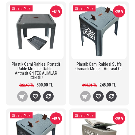
Stokta Yok
Stokta Yok
-43 %
-38 %
Plastik Cami Rahlesi Portatif
Plastik Cami Rahlesi Suffe
Rahle Modüler Rahle -
Osmanlı Model - Antrasit Gri
Antrasit Gri TEK ALIMLAR
İÇİNDİR
300,00 TL
245,00 TL
522,49 TL
394,91 TL
Stokta Yok
Stokta Yok
-40 %
-38 %