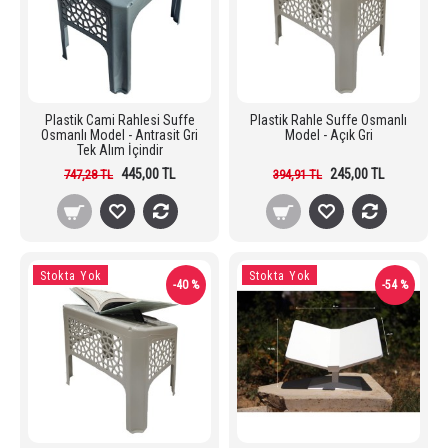
Plastik Cami Rahlesi Suffe
Plastik Rahle Suffe Osmanlı
Osmanlı Model - Antrasit Gri
Model - Açık Gri
Tek Alım İçindir
445,00 TL
245,00 TL
747,28 TL
394,91 TL
Stokta Yok
Stokta Yok
-40 %
-54 %