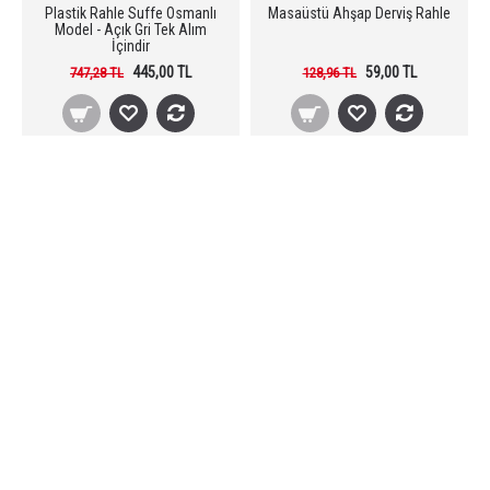
Plastik Rahle Suffe Osmanlı
Masaüstü Ahşap Derviş Rahle
Model - Açık Gri Tek Alım
İçindir
445,00 TL
59,00 TL
747,28 TL
128,96 TL
Stokta Yok
Stokta Yok
-62 %
-52 %
Masaüstü Plastik Derviş Rahle
Masaüstü Rahle - Dergah
-Desenli Rahle
Rahle - Masa üstü Plastik
Rahle-Altın-Desenli
35,00 TL
40,00 TL
92,12 TL
82,91 TL