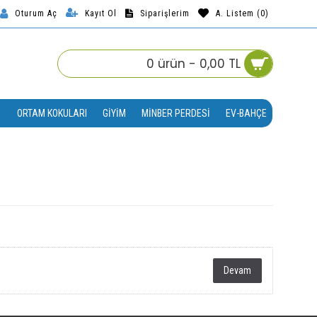
Kayıt Ol
Siparişlerim
A. Listem (
0
)
Oturum Aç
0 ürün - 0,00 TL
ORTAM KOKULARI
GIYIM
MINBER PERDESI
EV-BAHÇE
Devam