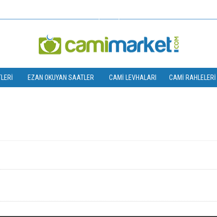
TL
LERI
EZAN OKUYAN SAATLER
CAMI LEVHALARI
CAMI RAHLELERI