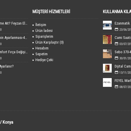
MÜŞTERI HIZMETLERI
KULLANMA KIL
FEYEL Markası Kime Ait? Feyzan Elektronik Hakkında Bilgiler
İletişim
0
23/06/20
Ürün İadesi
Siparişlerim
Dijital Cami Saatinin Ayarlanması-40x60 cm Boyutundaki
Cami Saati 
Ürün Karşılaştır (
0
)
0
03/07/20
Hesabım
Sebo 370-470 Comfort Fırça Değişimi
Sepetim
0
30/01/20
Hediye Çeki
Ayarlanır?
0
13/11/20
08/07/20
 / Konya