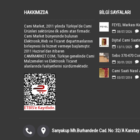
HAKKIMIZDA
BILGI SAYFALARI
Cami Market, 2011 yılında Türkiye'de Cami
Ürünleri sektörüne ilk adımı atan firmadır.
08/07/2026
Cami Market bünyesinde bulunan
Elektronik,Web ve Ticaret departmanlarının
birleşmesi ile hizmet vermeye başlamıştır.
13/11/2025
2011 Haziran'dan itibaren
CAMİMARKET.COM, Türkiye genelinde Cami
Malzemeleri ve Elektronik Ticaret
30/01/2020
alanlarında faaliyetlerini sürdürmektedir.
Cami Saati Nasıl 
03/07/2018
Sarıyakup Mh.Burhandede Cad. No :32/A Karatay