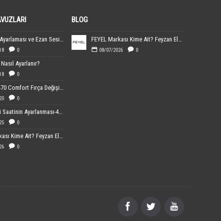
AVUZLARI
BLOG
Ezanmatik Ayarlaması ve Ezan Sesin Yüklenmesi
FEYEL Markası Kime Ait? Feyzan Elektronik Hakkında Bilgiler
18
0
08/07/2026
0
Nasıl Ayarlanır?
18
0
Sebo 370-470 Comfort Fırça Değişimi
20
0
Dijital Cami Saatinin Ayarlanması-40x60 cm Boyutundaki
25
0
FEYEL Markası Kime Ait? Feyzan Elektronik Hakkında Bilgiler
26
0