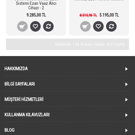
Sistemi Ezan Vaaz Alıcı
Cihazı - 2
9.285,00 TL
5.195,00 TL
8.519,93 TL
Gösterilen: 1 ile 16 arası, toplam: 16 (1 Sayfa)
HAKKIMIZDA
BILGI SAYFALARI
MÜŞTERI HIZMETLERI
KULLANMA KILAVUZLARI
BLOG