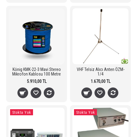
König KMK-22-3 Mavi Stereo
VHF Telsiz Alıcı Anten ÖZM-
Mikrofon Kablosu 100 Metre
1/4
5.910,00 TL
1.670,00 TL
Stokta Yok
Stokta Yok