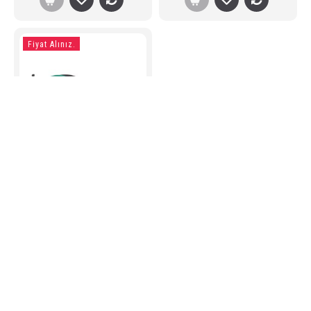
Fiyat Alınız.
Pomilsan Akülü İlaçlama
Pompası Regülatör PMS-29
190,00 TL
HAKKIMIZDA