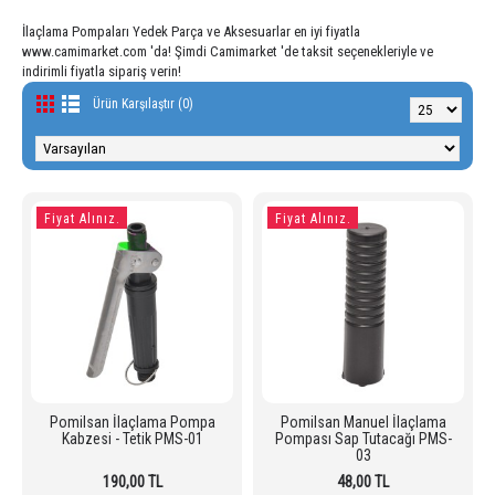
İlaçlama Pompaları Yedek Parça ve Aksesuarlar en iyi fiyatla
www.camimarket.com 'da! Şimdi Camimarket 'de taksit seçenekleriyle ve
indirimli fiyatla sipariş verin!
Ürün Karşılaştır (0)
Fiyat Alınız.
Fiyat Alınız.
Pomilsan İlaçlama Pompa
Pomilsan Manuel İlaçlama
Kabzesi - Tetik PMS-01
Pompası Sap Tutacağı PMS-
03
190,00 TL
48,00 TL