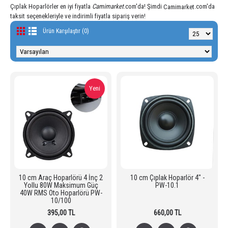
Çıplak Hoparlörler en iyi fiyatla
Camimarket
.com'da! Şimdi
.com'da
Camimarket
taksit seçenekleriyle ve indirimli fiyatla sipariş verin!
Ürün Karşılaştır (0)
Yeni
10 cm Araç Hoparlörü 4 İnç 2
10 cm Çıplak Hoparlör 4" -
Yollu 80W Maksimum Güç
PW-10.1
40W RMS Oto Hoparlörü PW-
10/100
395,00 TL
660,00 TL