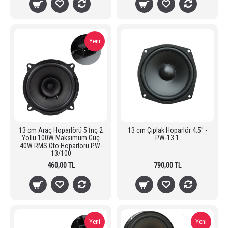
Yeni
13 cm Araç Hoparlörü 5 İnç 2
13 cm Çıplak Hoparlör 4.5" -
Yollu 100W Maksimum Güç
PW-13.1
40W RMS Oto Hoparlörü PW-
13/100
460,00 TL
790,00 TL
Yeni
Yeni