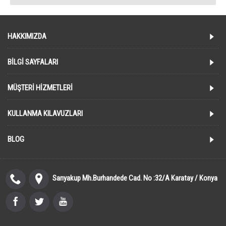
HAKKIMIZDA
BILGI SAYFALARI
MÜŞTERI HIZMETLERI
KULLANMA KILAVUZLARI
BLOG
Sarıyakup Mh.Burhandede Cad. No :32/A Karatay / Konya