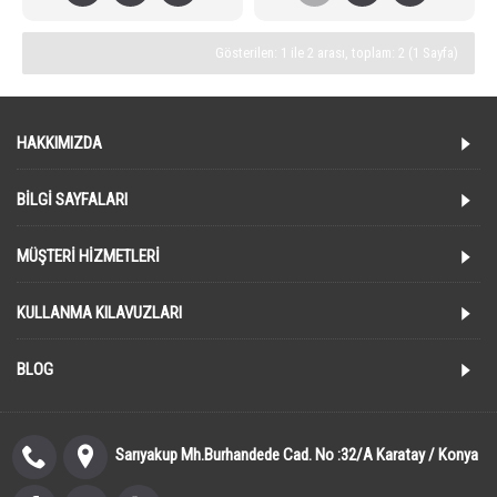
Gösterilen: 1 ile 2 arası, toplam: 2 (1 Sayfa)
HAKKIMIZDA
BILGI SAYFALARI
MÜŞTERI HIZMETLERI
KULLANMA KILAVUZLARI
BLOG
Sarıyakup Mh.Burhandede Cad. No :32/A Karatay / Konya