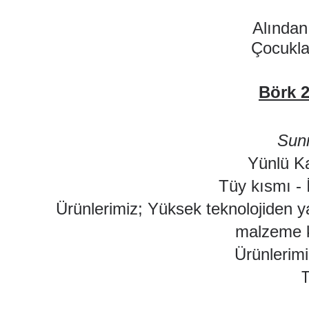
Alından
Çocukla
Börk 2
Sun
Yünlü Ka
Tüy kısmı - İ
Ürünlerimiz; Yüksek teknolojiden y
malzeme kul
Ürünlerimi
T