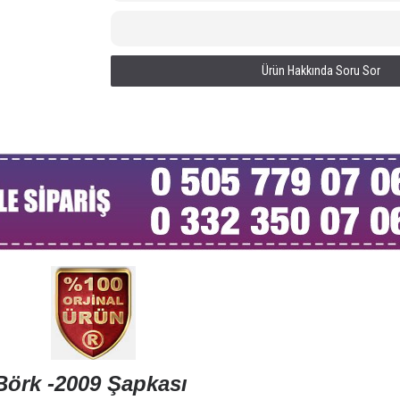
Sebo 470 Cami Süpürgesi
Hamra Ca
47.700,00 TL
6.360
Ürün Hakkında Soru Sor
Börk -2009 Şapkası