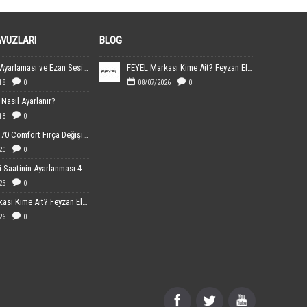
AVUZLARI
BLOG
Ezanmatik Ayarlaması ve Ezan Sesin Yüklenmesi
FEYEL Markası Kime Ait? Feyzan Elektronik Hakkında Bilgiler
18
0
08/07/2026
0
Nasıl Ayarlanır?
18
0
Sebo 370-470 Comfort Fırça Değişimi
20
0
Dijital Cami Saatinin Ayarlanması-40x60 cm Boyutundaki
25
0
FEYEL Markası Kime Ait? Feyzan Elektronik Hakkında Bilgiler
26
0