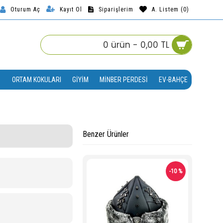
Kayıt Ol
Siparişlerim
A. Listem (
0
)
Oturum Aç
0 ürün - 0,00 TL
ORTAM KOKULARI
GIYIM
MINBER PERDESI
EV-BAHÇE
Benzer Ürünler
-10 %