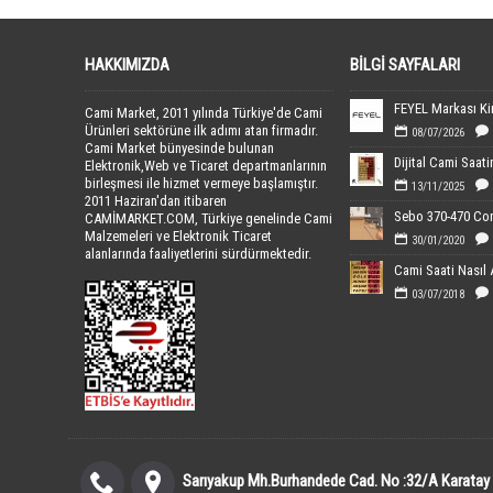
HAKKIMIZDA
BILGI SAYFALARI
Cami Market, 2011 yılında Türkiye'de Cami
Ürünleri sektörüne ilk adımı atan firmadır.
08/07/2026
Cami Market bünyesinde bulunan
Elektronik,Web ve Ticaret departmanlarının
birleşmesi ile hizmet vermeye başlamıştır.
13/11/2025
2011 Haziran'dan itibaren
CAMİMARKET.COM, Türkiye genelinde Cami
Malzemeleri ve Elektronik Ticaret
30/01/2020
alanlarında faaliyetlerini sürdürmektedir.
Cami Saati Nasıl 
03/07/2018
Sarıyakup Mh.Burhandede Cad. No :32/A Karatay