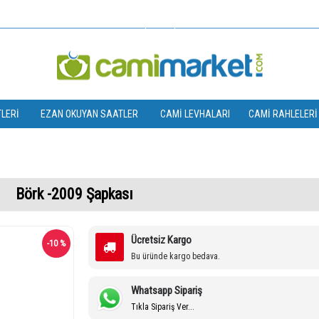
TL
LERI
EZAN OKUYAN SAATLER
CAMI LEVHALARI
CAMI RAHLELERI
Börk -2009 Şapkası
Ücretsiz Kargo
-10 %
Bu üründe kargo bedava.
Whatsapp Sipariş
Tıkla Sipariş Ver...