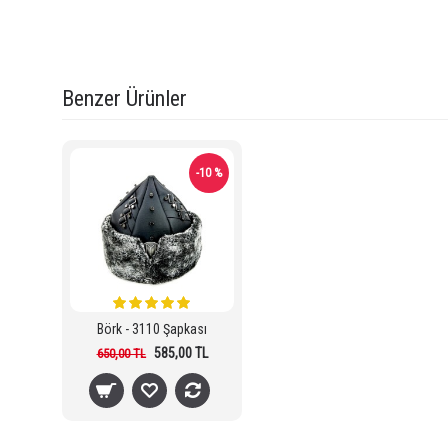
Etiketler:
Börk -2009 Şapkası
,
BRK-2009
,
Ücretsiz Kargolu Ürünle
selçuklu börk
,
osmanlı börk
,
armalı börk
,
eski tü
Benzer Ürünler
-10 %
Börk - 3110 Şapkası
585,00 TL
650,00 TL