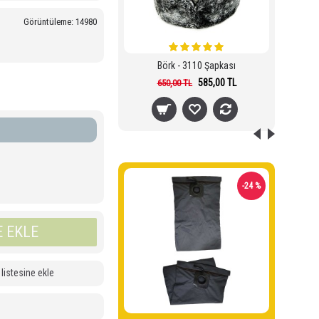
Görüntüleme: 14980
Börk - 3110 Şapkası
585,00 TL
650,00 TL
-14 %
-24 %
 EKLE
 listesine ekle