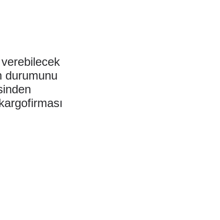
 verebilecek
zin durumunu
isinden
 kargofirması