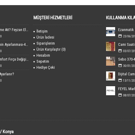
MÜŞTERI HIZMETLERI
KULLANMA KIL
FEYEL Markası Kime Ait? Feyzan Elektronik Hakkında Bilgiler
İletişim
0
23/06/20
Ürün İadesi
Siparişlerim
Dijital Cami Saatinin Ayarlanması-40x60 cm Boyutundaki
Cami Saati 
Ürün Karşılaştır (
0
)
0
03/07/20
Hesabım
Sebo 370-470 Comfort Fırça Değişimi
Sepetim
0
30/01/20
Hediye Çeki
Ayarlanır?
0
13/11/20
08/07/20
 / Konya