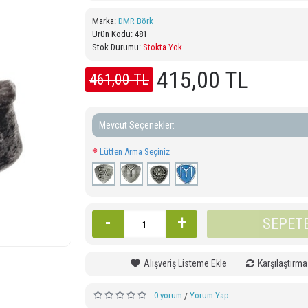
Marka:
DMR Börk
Ürün Kodu:
481
Stok Durumu:
Stokta Yok
415,00 TL
461,00 TL
Mevcut Seçenekler:
Lütfen Arma Seçiniz
-
+
SEPETE
Alışveriş Listeme Ekle
Karşılaştırma
0 yorum
Yorum Yap
/