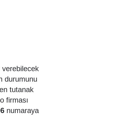
 verebilecek
zin durumunu
den tutanak
o firması
06
numaraya