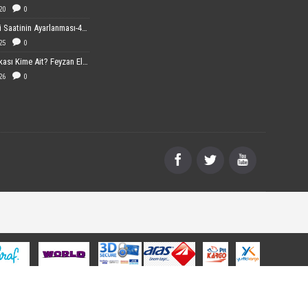
20
0
Dijital Cami Saatinin Ayarlanması-40x60 cm Boyutundaki
25
0
FEYEL Markası Kime Ait? Feyzan Elektronik Hakkında Bilgiler
26
0