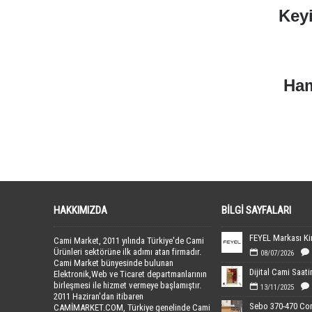
Keyi
Ham
Etiketler:
hamra hm-60 toz torbası
,
hm-60 torbası
,
hamr
cami süpürgesi toz torbası
,
cami süpürge fiyatları
,
cami sü
HAKKIMIZDA
BILGI SAYFALARI
Cami Market, 2011 yılında Türkiye'de Cami
Ürünleri sektörüne ilk adımı atan firmadır.
08/07/2026
Cami Market bünyesinde bulunan
Elektronik,Web ve Ticaret departmanlarının
birleşmesi ile hizmet vermeye başlamıştır.
13/11/2025
2011 Haziran'dan itibaren
CAMİMARKET.COM, Türkiye genelinde Cami