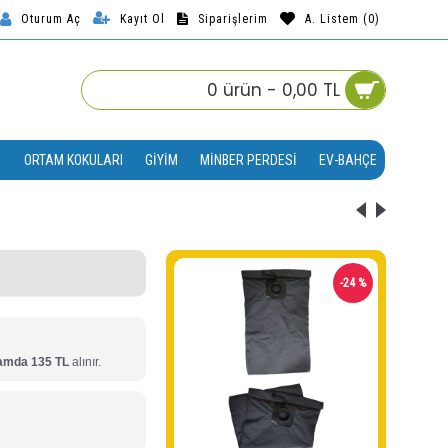
Kayıt Ol
Siparişlerim
A. Listem (
0
)
Oturum Aç
0 ürün - 0,00 TL
ORTAM KOKULARI
GIYIM
MINBER PERDESI
EV-BAHÇE
-14 %
-24 %
amda 135 TL
 alınır.