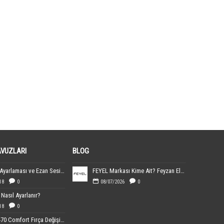
ürge toz torbası
,
sı
,
yedek parça
AVUZLARI
BLOG
Ezanmatik Ayarlaması ve Ezan Sesin Yüklenmesi
FEYEL Markası Kime Ait? Feyzan Elektronik Hakkında Bilgiler
18
0
08/07/2026
0
Nasıl Ayarlanır?
18
0
Sebo 370-470 Comfort Fırça Değişimi