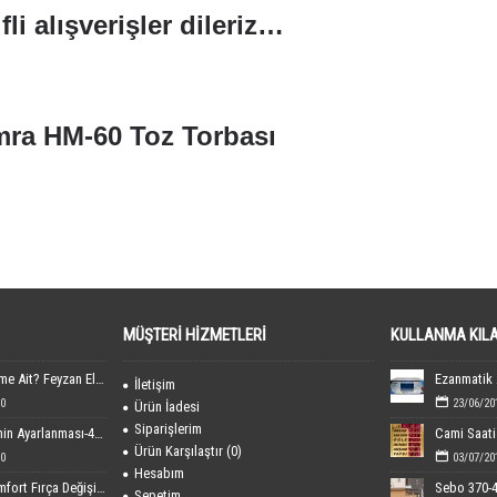
fli alışverişler dileriz…
ra HM-60 Toz Torbası
a süpürge bez toz torbası
,
hamra cami süpürgesi toz torbası
,
hamra elektrikli süp
pürgesi
,
hamra 60 süpürge
,
hamra hm 51
,
HM 61
,
temizlik torbası
,
toz torba
MÜŞTERI HIZMETLERI
KULLANMA KIL
FEYEL Markası Kime Ait? Feyzan Elektronik Hakkında Bilgiler
İletişim
0
23/06/20
Ürün İadesi
Siparişlerim
Dijital Cami Saatinin Ayarlanması-40x60 cm Boyutundaki
Cami Saati 
Ürün Karşılaştır (
0
)
0
03/07/20
Hesabım
Sebo 370-470 Comfort Fırça Değişimi
Sepetim