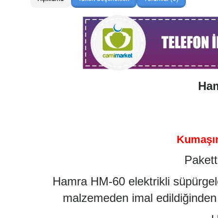
Ham
Kumaşın 
Pakett
Hamra HM-60 elektrikli süpürgele
malzemeden imal edildiğinden s