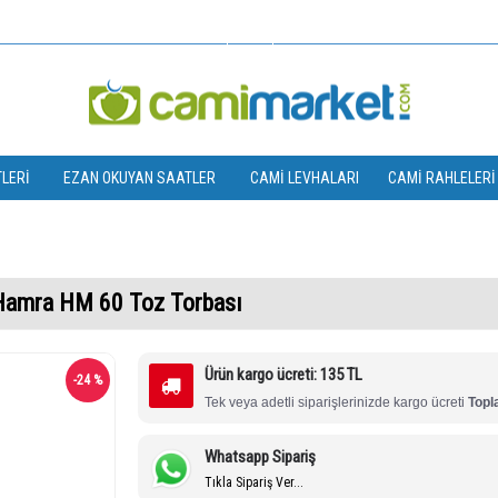
TL
LERI
EZAN OKUYAN SAATLER
CAMI LEVHALARI
CAMI RAHLELERI
Hamra HM 60 Toz Torbası
Ürün kargo ücreti: 135 TL
-24 %
Tek veya adetli siparişlerinizde kargo ücreti 
Topl
Whatsapp Sipariş
Tıkla Sipariş Ver...