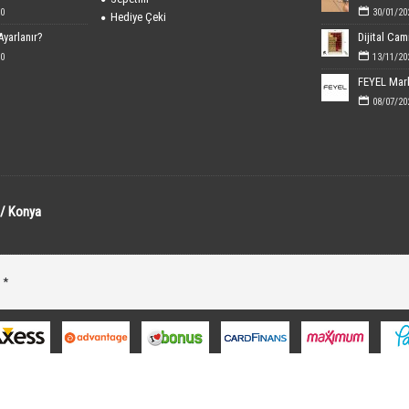
0
30/01/20
Hediye Çeki
Ayarlanır?
0
13/11/20
08/07/20
 / Konya
 *