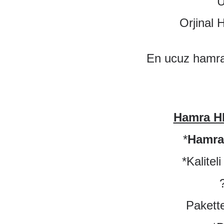
U
Orjinal 
En ucuz hamra
Hamra HM
*
Hamra
*Kalitel
Pakette