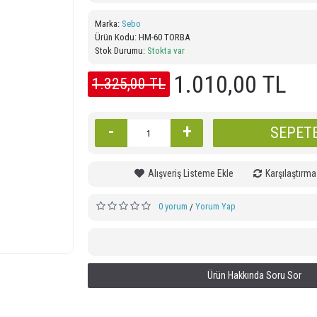
Sebo 470 Cami Süpürgesi
Hamra Ca
Marka:
Sebo
Ürün Kodu:
HM-60 TORBA
Stok Durumu:
Stokta var
47.700,00 TL
6.360
1.010,00 TL
1.325,00 TL
-
+
SEPETE
Alışveriş Listeme Ekle
Karşılaştırma
0 yorum
Yorum Yap
/
Ürün Hakkında Soru Sor