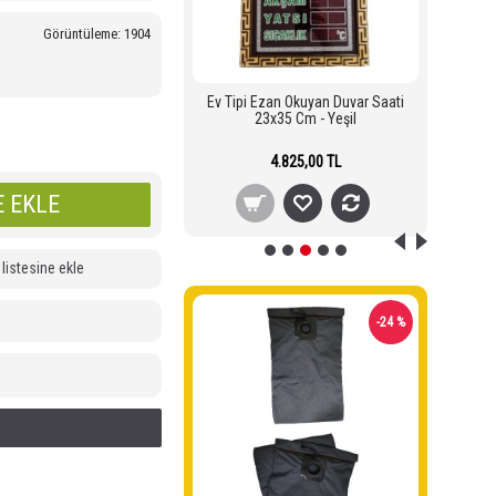
Görüntüleme: 1904
zan Okuyan Duvar Saati
Ev Tipi Ezan Okuyan Duvar Saati
Ev 
3x35 Cm Beyaz
23x35 Cm - Yeşil
4.505,00 TL
4.825,00 TL
 EKLE
 listesine ekle
-14 %
-24 %