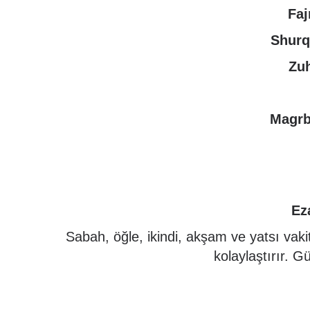
Faj
Shurq
Zuh
Magrb
Ez
Sabah, öğle, ikindi, akşam ve yatsı vaki
kolaylaştırır. Gü