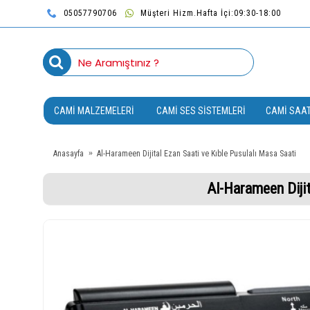
05057790706
Müşteri Hizm.Hafta İçi:09:30-18:00
CAMI MALZEMELERI
CAMI SES SISTEMLERI
CAMI SAAT
Anasayfa
Al-Harameen Dijital Ezan Saati ve Kıble Pusulalı Masa Saati
Al-Harameen Dijit