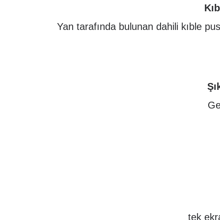
Kıb
Yan tarafında bulunan dahili kıble p
Şı
Ge
tek ekr