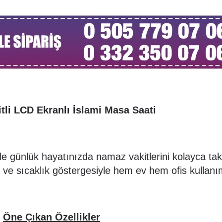
Sebo 470 Cami Süpürgesi
Hamra Ca
47.700,00 TL
6.360
tli LCD Ekranlı İslami Masa Saati
iyle günlük hayatınızda namaz vakitlerini kolayca ta
im ve sıcaklık göstergesiyle hem ev hem ofis kullan
Öne Çıkan Özellikler