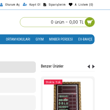
Kayıt Ol
Siparişlerim
A. Listem (
0
)
Oturum Aç
0 ürün - 0,00 TL
ORTAM KOKULARI
GIYIM
MINBER PERDESI
EV-BAHÇE
Benzer Ürünler
Stokta Yok