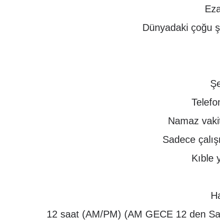
Eza
Dünyadaki çoğu ş
Şe
Telefo
Namaz vakit
Sadece çalış
Kıble 
Ha
12 saat (AM/PM) (AM GECE 12 den Sab