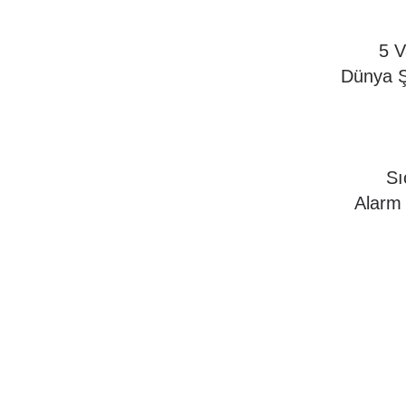
5 V
Dünya Ş
Sı
Alarm 