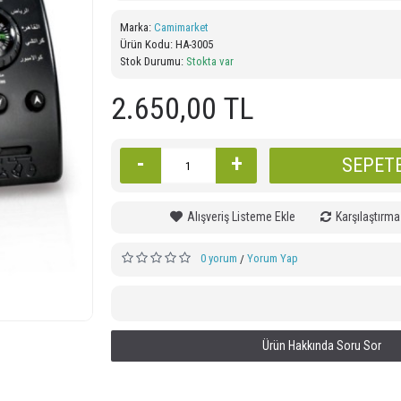
Marka:
Camimarket
Ürün Kodu:
HA-3005
Stok Durumu:
Stokta var
Ezan Okuyan Duvar Saati
Ev Tipi E
21x34,50 cm
2
2.650,00 TL
4.410,00 TL
-
+
SEPETE
Alışveriş Listeme Ekle
Karşılaştırma
0 yorum
Yorum Yap
/
Ürün Hakkında Soru Sor