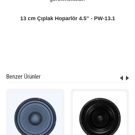
13 cm Çıplak Hoparlör 4.5" - PW-13.1
Etiketler:
13 cm Çıplak Hoparlör 4.5" - PW-13.1
,
PW-13.1 fiyat
,
pawer PW-13.1 hoparlör
,
pawer PW-13.1 fiyatı
,
pawer çıplak hoparlörü
,
pawer hoparlör
,
cami hoparlörü
,
koaksiyel hoparlör
,
coaxial hoparlör
,
çıplak hoparlör
Benzer Ürünler