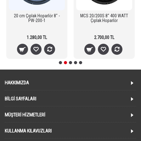
20 cm Çıplak Hoparlör 8" -
MCS 20/200S 8'' 400 WATT
PW-200-1
Çıplak Hoparlör
1.280,00 TL
2.700,00 TL
HAKKIMIZDA
BILGI SAYFALARI
MÜŞTERI HIZMETLERI
KULLANMA KILAVUZLARI