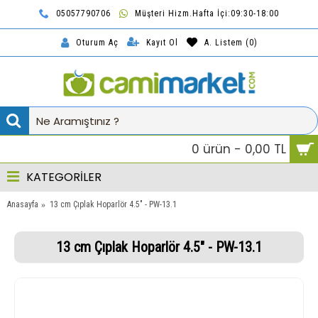
05057790706
Müşteri Hizm.Hafta İçi:09:30-18:00
TL
Kayıt Ol
A. Listem (
0
)
Oturum Aç
0 ürün - 0,00 TL
KATEGORİLER
Anasayfa
13 cm Çıplak Hoparlör 4.5" - PW-13.1
13 cm Çıplak Hoparlör 4.5" - PW-13.1