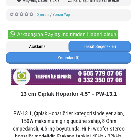
Alışveriş Listeme Ekle
Karşılaştırma listesine ekle
0 yorum
Yorum Yap
/
Arkadaşına Paylaş İndirimden Haberi olsun
Açıklama
Taksit Seçenekleri
Yorumlar (0)
13 cm Çıplak Hoparlör 4.5" - PW-13.1
PW-13.1, Çıplak Hoparlörler kategorisinde yer alan,
150W maksimum giriş gücüne sahip, 8 Ohm
empedanslı, 4.5 inç boyutunda, Hi-Fi woofer stereo
hoparlör modelidir. Frekans tepkisi 40Hz - 22kHz,