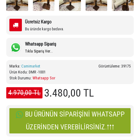
Ücretsiz Kargo
Bu üründe kargo bedava.
Whatsapp Sipariş
Tıkla Sipariş Ver...
Marka:
Camimarket
Görüntüleme: 39175
Ürün Kodu:
DMR -1001
Stok Durumu:
Whatsapp Sor
3.480,00 TL
4.970,00 TL
BU ÜRÜNÜN SIPARIŞINI WHATSAPP
ÜZERINDEN VEREBILIRSINIZ.🠑🠑🠑