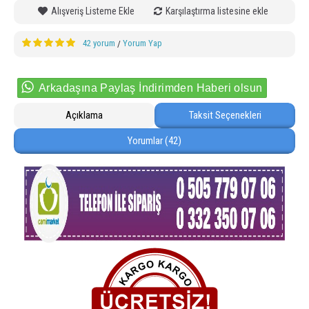
Alışveriş Listeme Ekle
Karşılaştırma listesine ekle
42 yorum
Yorum Yap
/
Arkadaşına Paylaş İndirimden Haberi olsun
Açıklama
Taksit Seçenekleri
Yorumlar (42)