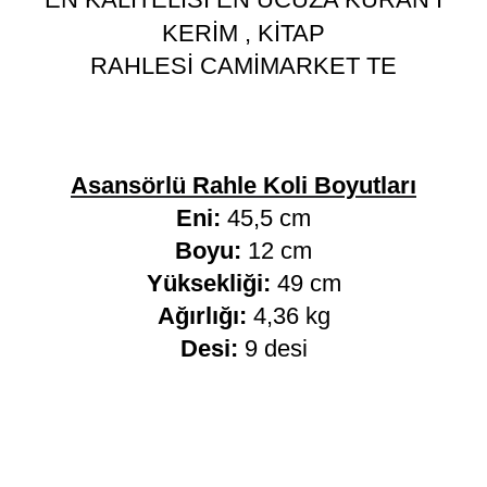
KERİM , KİTAP
RAHLESİ CAMİMARKET TE
Asansörlü Rahle Koli Boyutları
Eni:
45,5 cm
Boyu:
12 cm
Yüksekliği:
49 cm
Ağırlığı:
4,36 kg
Desi:
9 desi
Etiketler:
Ahşap Ayaklı Üstü V Rahle Asansörlü
,
Ahşap Rahle
,
Asansörlü Rahle
,
İnip Kalkan Rahle
,
Kürsü Rahle
,
Ahşap Oyma Rahle
,