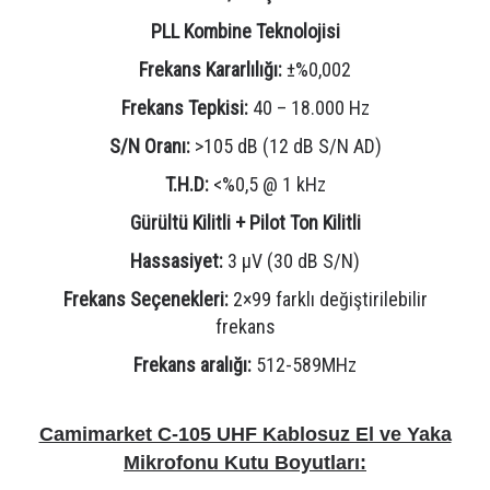
PLL Kombine Teknolojisi
Frekans Kararlılığı:
±%0,002
Frekans Tepkisi:
40 – 18.000 Hz
S/N Oranı:
>105 dB (12 dB S/N AD)
T.H.D:
<%0,5 @ 1 kHz
Gürültü Kilitli + Pilot Ton Kilitli
Hassasiyet:
3 µV (30 dB S/N)
Frekans Seçenekleri:
2×99 farklı değiştirilebilir
frekans
Frekans aralığı:
512-589MHz
Camimarket C-105 UHF Kablosuz El ve Yaka
Mikrofonu Kutu Boyutları: