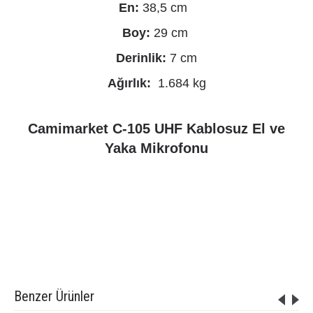
En:
38,5 cm
Boy:
29 cm
Derinlik:
7 cm
Ağırlık:
1.684 kg
Camimarket C-105 UHF Kablosuz El ve
Yaka Mikrofonu
Etiketler:
Camimarket C-105 UHF Kablosuz El ve Yaka Mikrofonu - R-105EYY
,
C-105EY
,
roof telsiz mikrofon
,
roof telsiz mikrofon fiyatları
,
Telsiz el ve yaka mikrofonu fiyatları
,
telsiz el yaka mikrofonları
,
wireless el ve yaka mikrofonu
,
roof C-105EY
Benzer Ürünler