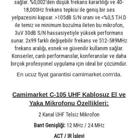
sağlar. %0,002'den düşük frekans kararlılığı ve 40-
18,000Hz frekans tepkisi ile geniş bir ses
yelpazesini kapsar. >105dB S/N oranı ve <%0,5 T.H.D
ile temiz ve minimum bozulma ileten bu mikrofon,
3uV 30dB S/N hassasiyetiyle yüksek performans
sunar. 2x99 farklı değişebilir frekans ve 512-589MHz
frekans aralığı, esnek ve güvenilir kullanım sağlar.
Konserler, canlı performanslar, konferanslar ve daha
birçok profesyonel uygulama için ideal bir çözümdür.
En ucuz fiyat garantisi camimarket.com'da.
Camimarket C-105 UHF Kablosuz El ve
Yaka Mikrofonu Özellikleri:
2 Kanal UHF Telsiz Mikrofon
Bant Genişliği:
12 MHz / 24 MHz
ACT / IR İşlevi