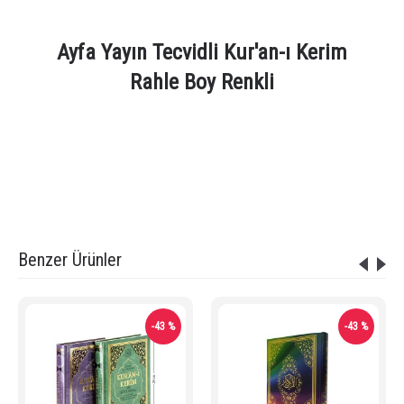
Ayfa Yayın Tecvidli Kur'an-ı Kerim
Rahle Boy Renkli
Etiketler:
Ayfa Yayın Tecvidli Kur'an-ı Kerim Rahle Boy Renkli AYFA134
,
tecvidli kur'an-ı kerim
,
renkli tecvidli kuranı kerim
,
renkli kuran ı kerim
,
ayfa yayın kur'an-ı kerim
,
kuranı kerim
,
kuran
,
kuran ve tecvid
,
uygun fiyatlı kur'an-ı kerim
,
Benzer Ürünler
-43 %
-43 %