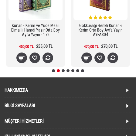
Kur'an-ı Kerim ve Yüce Meali
Gökkuşağı Renkli Kur'an-ı
Elmalılı Hamdi Yazır Orta Boy
Kerim Orta Boy Ayfa Yayın
Ayfa Yayın - 172
AYFA304
255,00 TL
270,00 TL
450,00 TL
470,00 TL
HAKKIMIZDA
BILGI SAYFALARI
MÜŞTERI HIZMETLERI