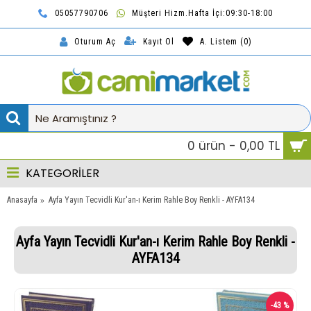
05057790706
Müşteri Hizm.Hafta İçi:09:30-18:00
TL
Kayıt Ol
A. Listem (
0
)
Oturum Aç
0 ürün - 0,00 TL
KATEGORİLER
Anasayfa
Ayfa Yayın Tecvidli Kur'an-ı Kerim Rahle Boy Renkli - AYFA134
Ayfa Yayın Tecvidli Kur'an-ı Kerim Rahle Boy Renkli -
AYFA134
-43 %