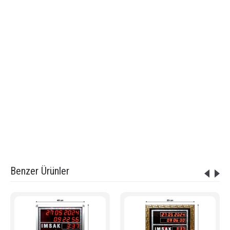
Etiketler:
Dijital Cami Saati 70x100 cm Kumandalı Büyük Boy - ELM-020
,
kumandalı cami saati
,
uzaktan kumandalı vakitmatik
,
Cami İmsakiyesi
,
Cami Saatleri
,
Namaz vakitlerini gösteren saat
,
vakitmatik cami
,
ezanmatik
,
Ezan Saati
,
Büyük İmsakiye
,
Ezan vakitlerini gösteren saat
,
uygun cami saati
,
ucuz kaliteli cami saati
,
Cami Saati
,
vakitmatik
,
Namaz Saati
,
Vakit matik
,
En Ucuz Cami Saati
,
Dijital Cami Saati
,
Büyük imsakiye
,
Vakitmatik
,
Ezan Vakitlerini gösteren saat
,
Cami saati
,
Ezan vakitlerini gösteren saat
,
Vakitmatik -Dijital Cami Saati
,
Dijital Namaz Vakitlerini Gösteren Saat - Cami Saati
,
Cami Dijital saat Fiyatları
,
Vakitmatik Cami Saati
,
Cami Saati Fiyatları
,
Cami Saati Modelleri
,
Dijital Namaz Vakitlerini Gösteren Saat Fiyatları
Benzer Ürünler