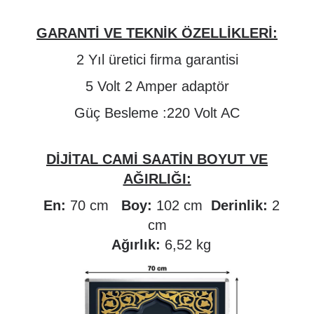
GARANTİ VE TEKNİK ÖZELLİKLERİ:
2 Yıl üretici firma garantisi
5 Volt 2 Amper adaptör
Güç Besleme :220 Volt AC
DİJİTAL CAMİ SAATİN BOYUT VE
AĞIRLIĞI:
En:
70 cm
Boy:
102 cm
Derinlik:
2
cm
Ağırlık:
6,52 kg