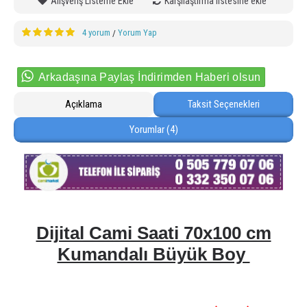
Alışveriş Listeme Ekle
Karşılaştırma listesine ekle
4 yorum
Yorum Yap
/
Arkadaşına Paylaş İndirimden Haberi olsun
Açıklama
Taksit Seçenekleri
Yorumlar (4)
Dijital Cami Saati 70x100 cm
Kumandalı Büyük Boy