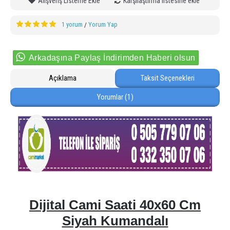
Alışveriş Listeme Ekle
Karşılaştırma listesine ekle
1 yorum
Yorum Yap
/
Arkadaşına Paylaş İndirimden Haberi olsun
Açıklama
Taksit Seçenekleri
Yorumlar (1)
Dijital Cami Saati 40x60 Cm
Siyah Kumandalı