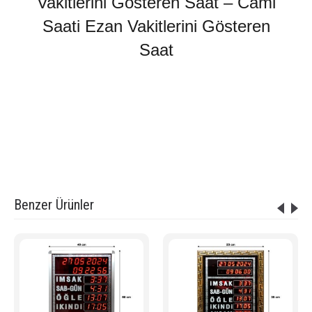
Vakitlerini Gösteren Saat
– Cami
Saati
Ezan Vakitlerini Gösteren
Saat
Etiketler:
Dijital Cami Saati 40x60 Cm Gold
,
Cami Saati
,
kumandalı cami saati
,
uzaktan kumandalı vakitmatik
,
Cami İmsakiyesi
,
Cami Saatleri
,
Namaz vakitlerini gösteren saat
,
vakitmatik cami
,
ezanmatik
,
Ezan Saati
,
Büyük İmsakiye
,
Ezan vakitlerini gösteren saat
,
uygun cami saati
,
ucuz kaliteli cami saati
Benzer Ürünler