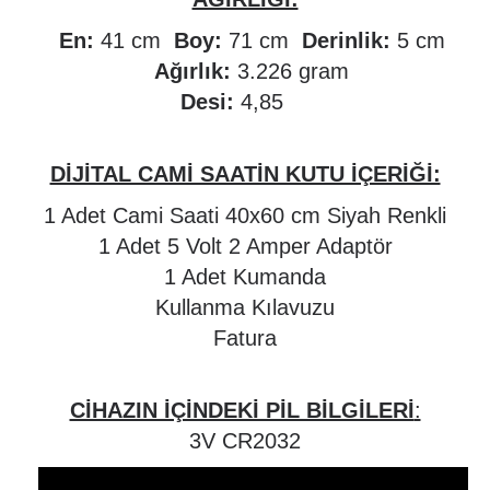
En:
41 cm
Boy:
71 cm
Derinlik:
5 cm
Ağırlık:
3.226 gram
Desi:
4,85
DİJİTAL CAMİ SAATİN KUTU İÇERİĞİ:
1 Adet Cami Saati 40x60 cm Siyah Renkli
1 Adet 5 Volt 2 Amper Adaptör
1 Adet Kumanda
Kullanma Kılavuzu
Fatura
CİHAZIN İÇİNDEKİ PİL BİLGİLERİ
:
3V CR2032