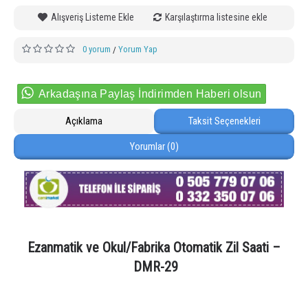
Alışveriş Listeme Ekle
Karşılaştırma listesine ekle
0 yorum
Yorum Yap
/
Arkadaşına Paylaş İndirimden Haberi olsun
Açıklama
Taksit Seçenekleri
Yorumlar (0)
Ezanmatik ve Okul/Fabrika Otomatik Zil Saati –
DMR-29