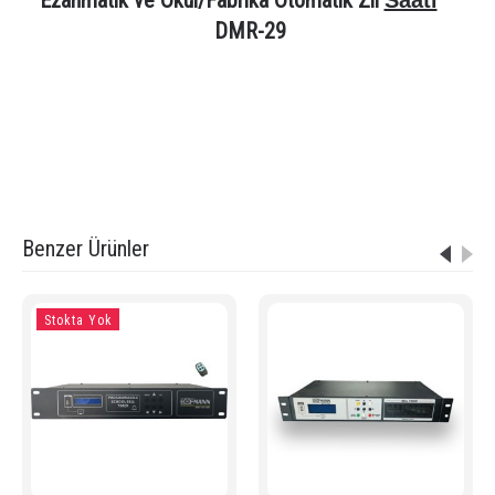
DMR-29
Etiketler:
ezanmatik
,
DMR-29
,
otomatik zil cihazı
,
okul zil sistemi
,
fabrika zil sistemi
,
ezan saati
,
dijital saat
,
programlanabilir zil
,
cami sistemi
,
ses kontrol cihazı
Benzer Ürünler
Stokta Yok