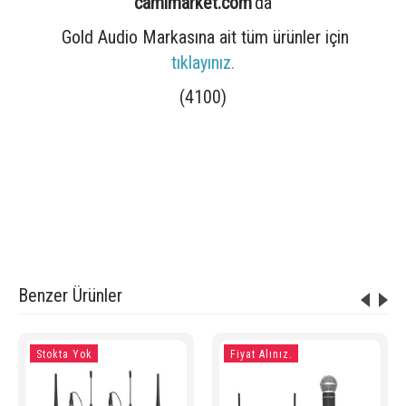
camimarket.com
'da
Gold Audio Markasına ait tüm ürünler için
tıklayınız.
(4100)
Etiketler:
gold audio u-626ey
,
gold audio u-626 kablosuz uhf el yaka mikrofonu
,
telsiz mikrofon
,
telsiz mikrofon fiyatları
,
uhf telsiz mikrofon
,
gold u 626
,
gold audio u 626 kablosuz mikrofon
,
kablosuz mikrofon
,
u-626 mikrofon
,
u 626 telsiz mikrofon
Benzer Ürünler
Stokta Yok
Fiyat Alınız.