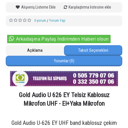
Alışveriş Listeme Ekle
Karşılaştırma listesine ekle
0 yorum
Yorum Yap
/
Arkadaşına Paylaş İndirimden Haberi olsun
Açıklama
Taksit Seçenekleri
Yorumlar (0)
Gold Audio U 626 EY Telsiz Kablosuz
Mikrofon UHF - El+Yaka Mikrofon
Gold Audio U-626 EY UHF band kablosuz çekim