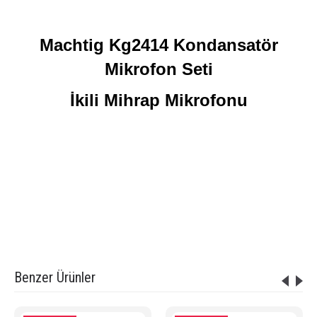
Machtig Kg2414 Kondansatör
Mikrofon Seti
İkili Mihrap Mikrofonu
Etiketler:
Machtig
,
Kraftig Kg2414 Kondansatör Mikrofon Seti
,
kraftig kg 2414 mikrofon
,
kürsü mikrofonu
,
ikili mihrap mikrofonu
,
ikili minber mikrofonu
,
kraftig mikrofon
,
cami mikrofonu
,
condenser mikrofon
,
profesyonel mikrofon
,
kg1414 mikrofon
,
kg1408 mikrofon
,
kondansatör mikrofon
Benzer Ürünler