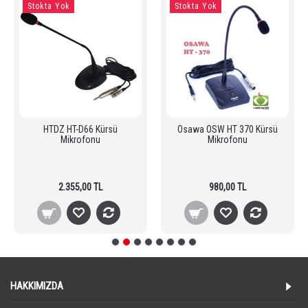
Stokta Yok
Stokta Yok
HTDZ HT-D66 Kürsü
Osawa OSW HT 370 Kürsü
Mikrofonu
Mikrofonu
2.355,00 TL
980,00 TL
HAKKIMIZDA