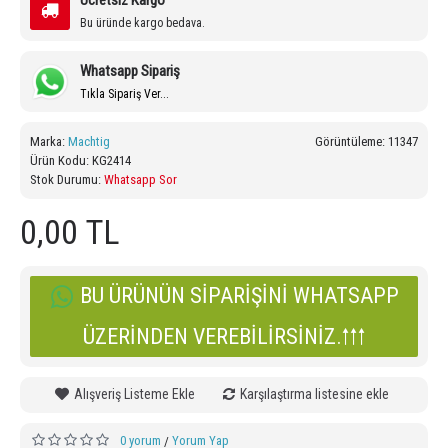
Ücretsiz Kargo
Bu üründe kargo bedava.
Whatsapp Sipariş
Tıkla Sipariş Ver...
Marka:
Machtig
Görüntüleme: 11347
Ürün Kodu:
KG2414
Stok Durumu:
Whatsapp Sor
0,00 TL
BU ÜRÜNÜN SIPARIŞINI WHATSAPP
ÜZERINDEN VEREBILIRSINIZ.🠑🠑🠑
Alışveriş Listeme Ekle
Karşılaştırma listesine ekle
0 yorum
Yorum Yap
/