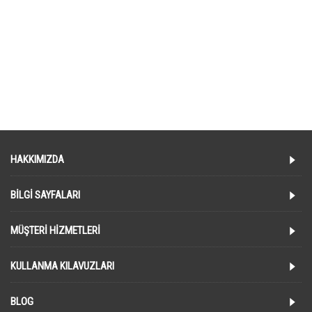
Etiketler:
ahşap nalın
,
takunya
,
ahşap takunya
,
hamam nalını
,
osmanlı nalını
,
geleneksel nalın
,
dekoratif nalın
,
otantik nalın
,
doğal ahşap
,
ahşap terlik
,
desenli nalın
,
klasik nalın
,
nostaljik ürün
,
kültürel dekor
,
ahşap dekorasyon
,
el işi görünümlü
,
otantik aksesuar
,
banyo nalını
,
ahşap ev aksesuarı
,
geleneksel dekor
,
dekoratif ahşap ürün
,
vintage dekor
,
doğal ahşap ürün
,
nalın modeli
,
ahşap el sanatı
HAKKIMIZDA
BILGI SAYFALARI
MÜŞTERI HIZMETLERI
KULLANMA KILAVUZLARI
BLOG