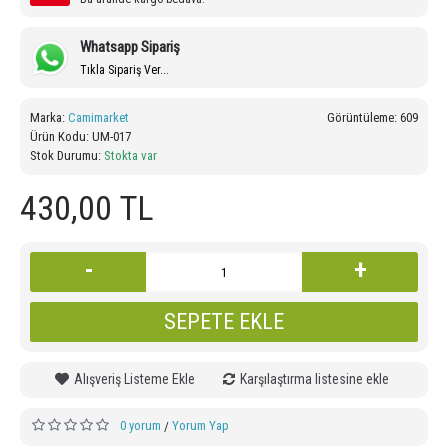
Whatsapp Sipariş
Tıkla Sipariş Ver...
Marka:
Camimarket
Görüntüleme: 609
Ürün Kodu:
UM-017
Stok Durumu:
Stokta var
430,00 TL
-
+
SEPETE EKLE
Alışveriş Listeme Ekle
Karşılaştırma listesine ekle
0 yorum
Yorum Yap
/