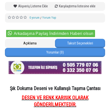
Alışveriş Listeme Ekle
Karşılaştırma listesine ekle
0 yorum
Yorum Yap
/
Arkadaşına Paylaş İndirimden Haberi olsun
Açıklama
Taksit Seçenekleri
Yorumlar (0)
Şık Dokuma Deseni ve Kullanışlı Taşıma Çantası
DESEN VE RENK KARIŞIK OLARAK
GÖNDERİLMEKTEDİR.