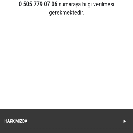
0 505 779 07 06
numaraya bilgi verilmesi
gerekmektedir.
Etiketler:
dokuma seccade
,
çantalı seccade
,
seccade
,
namazlık
,
dokuma namazlık
,
taşıma çantalı seccade
,
desenli seccade
,
klasik desenli seccade
,
osmanlı desenli seccade
,
motifli seccade
,
kaliteli seccade
,
lüks seccade
,
günlük seccade
,
cami seccadesi
,
ev tipi seccade
,
seyahat seccadesi
,
taşınabilir seccade
,
seccade çantalı
,
dokuma kumaş seccade
,
işlemesiz seccade
,
yetişkin seccadesi
,
kadın seccadesi
,
erkek seccadesi
,
namaz seccadesi
,
ibadet seccadesi
,
desenli namazlık
,
dokuma kumaş namazlık
,
seccade modeli
,
seccade çantası
,
kaliteli namazlık
HAKKIMIZDA