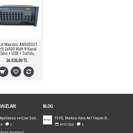
st Maestro AN500SUT
nfi 2x500 Watt 8 Kanal
Ekho + USB + Trafolu
26.520,00 TL
AVUZLARI
BLOG
Ezanmatik Ayarlaması ve Ezan Sesin Yüklenmesi
FEYEL Markası Kime Ait? Feyzan Elektronik Hakkında Bilgiler
18
0
08/07/2026
0
Nasıl Ayarlanır?