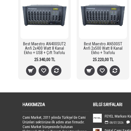
0SUT
Best Maestro AN400SUT2
Best Maestro AN500ST
anal
Anfi 2x400 Watt 8 Kanal
Anfi 2x500 Watt 8 Kanal
lu
Ekho + USB + Çift Trafolu
Ekho + Trafolu
25.340,00 TL
25.220,00 TL
HAKKIMIZDA
BILGI SAYFALARI
Cami Market, 2011 yılında Türkiye'de Cami
Ürünleri sektörüne ilk adımı atan firmadır.
08/07/2026
Cami Market bünyesinde bulunan