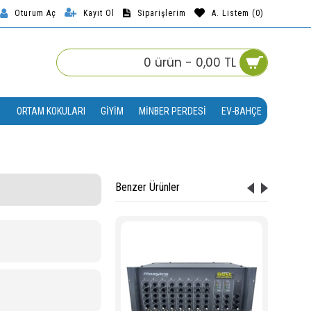
Kayıt Ol
Siparişlerim
A. Listem (
0
)
Oturum Aç
0 ürün - 0,00 TL
ORTAM KOKULARI
GIYIM
MINBER PERDESI
EV-BAHÇE
Benzer Ürünler