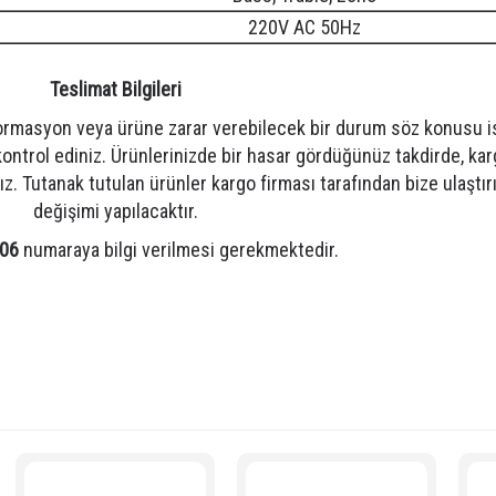
220V AC 50Hz
Teslimat Bilgileri
ormasyon veya ürüne zarar verebilecek bir durum söz konusu is
kontrol ediniz. Ürünlerinizde bir hasar gördüğünüz takdirde, kar
z. Tutanak tutulan ürünler kargo firması tarafından bize ulaştır
değişimi yapılacaktır.
 06
numaraya bilgi verilmesi gerekmektedir.
SB + Çift Trafolu
,
best AN500SUT2
,
best AN500SUT2 fiyat
,
best 1000 watt anfi
 anfi fiyatları
,
2x500 watt cami anfisi
,
amfi
,
best maestro anfi
,
en ucuz