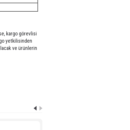
e, kargo görevlisi
go yetkilisinden
ılacak ve ürünlerin
,
best AN500SUT2 anfi
,