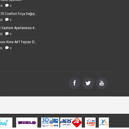
18
0
Sebo 370-470 Comfort Fırça Değişimi
20
0
Dijital Cami Saatinin Ayarlanması-40x60 cm Boyutundaki
25
0
FEYEL Markası Kime Ait? Feyzan Elektronik Hakkında Bilgiler
26
0