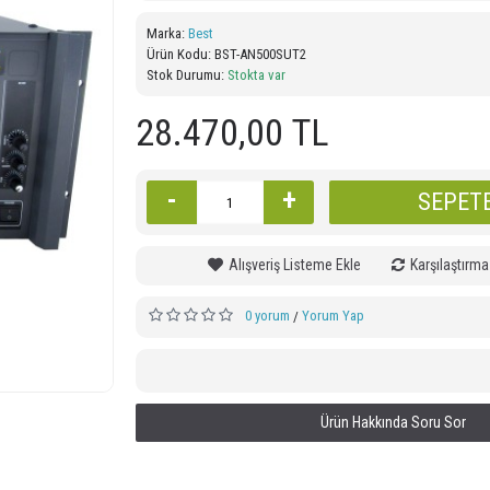
Marka:
Best
Ürün Kodu:
BST-AN500SUT2
Stok Durumu:
Stokta var
Best Maestro AN400SU Anfi
Best Ma
2x400 Watt 8 Kanal Ekho + USB
2x400 Wat
28.470,00 TL
21.690,00 TL
-
+
SEPETE
Alışveriş Listeme Ekle
Karşılaştırma
0 yorum
Yorum Yap
/
Ürün Hakkında Soru Sor