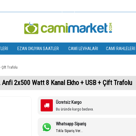
TL
LERI
EZAN OKUYAN SAATLER
CAMI LEVHALARI
CAMI RAHLELERI
Çift Trafolu
nfi 2x500 Watt 8 Kanal Ekho + USB + Çift Trafolu
Ücretsiz Kargo
Bu üründe kargo bedava.
Whatsapp Sipariş
Tıkla Sipariş Ver...