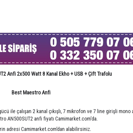
Sebo 470 Cami Süpürgesi
Hamra Ca
47.700,00 TL
6.360
 Anfi 2x500 Watt 8 Kanal Ekho + USB + Çift Trafolu
Best Maestro Anfi
ile çalışan 2 kanal çıkışlı, 7 mikrofon ve 7 line girişli mono a
ro AN500SUT2 anfi fiyatı Camimarket.com'da.
erin adresi Camimarket.com’dan alabilirsiniz.