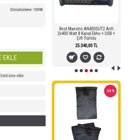
Görüntüleme: 10598
estro AN400SUT Anfi
Best Maestro AN400SUT2 Anfi
B
t 8 Kanal Ekho + USB +
2x400 Watt 8 Kanal Ekho + USB +
2
Trafolu
Çift Trafolu
23.560,00 TL
25.340,00 TL
 EKLE
 listesine ekle
-14 %
-24 %