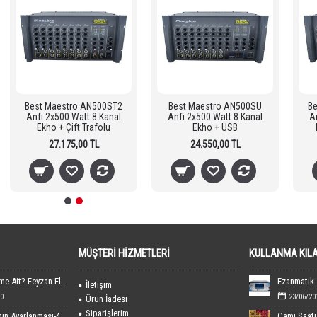
Best Maestro AN500ST2
Best Maestro AN500SU
Be
Anfi 2x500 Watt 8 Kanal
Anfi 2x500 Watt 8 Kanal
A
Ekho + Çift Trafolu
Ekho + USB
27.175,00 TL
24.550,00 TL
MÜŞTERI HIZMETLERI
KULLANMA KIL
FEYEL Markası Kime Ait? Feyzan Elektronik Hakkında Bilgiler
İletişim
0
23/06/20
Ürün İadesi
Siparişlerim
Dijital Cami Saatinin Ayarlanması-40x60 cm Boyutundaki
Cami Saati 