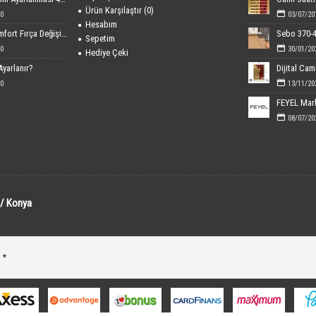
Ürün Karşılaştır (
0
)
0
03/07/20
Hesabım
Sebo 370-470 Comfort Fırça Değişimi
Sepetim
0
30/01/20
Hediye Çeki
Ayarlanır?
0
13/11/20
08/07/20
 / Konya
 *