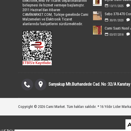
Elektronik,Web ve Ticaret departmanlarının
birleşmesi ile hizmet vermeye başlamıştır.
13/11/2025
2011 Haziran'dan itibaren
CAMİMARKET.COM, Türkiye genelinde Cami
Malzemeleri ve Elektronik Ticaret
30/01/2020
alanlarında faaliyetlerini sürdürmektedir.
Cami Saati Nasıl 
03/07/2018
Sarıyakup Mh.Burhandede Cad. No :32/A Karatay
Copyright © 2026 Cami Market. Tüm hakları saklıdır. * 16 Yıldır Lider Marka