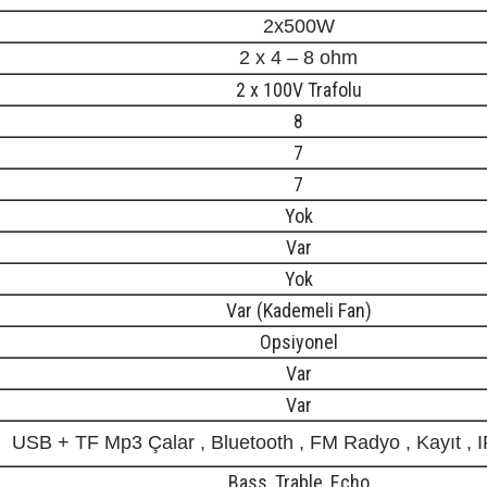
2x500W
2 x 4 – 8 ohm
2 x 100V Trafolu
8
7
7
Yok
Var
Yok
Var (Kademeli Fan)
Opsiyonel
Var
Var
USB + TF Mp3 Çalar , Bluetooth , FM Radyo , Kayıt ,
Bass, Trable, Echo