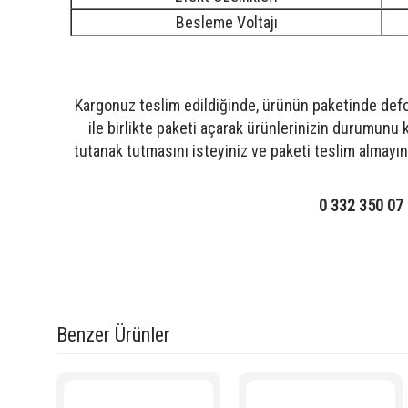
Besleme Voltajı
Kargonuz teslim edildiğinde, ürünün paketinde def
ile birlikte paketi açarak ürünlerinizin durumunu 
tutanak tutmasını isteyiniz ve paketi teslim almayını
0 332 350 07
Etiketler:
Best Maestro AN500SUT2 Anfi 2x500 Watt 8 Kanal Ekho + U
best anfi
,
best mono anfi
,
1000 watt
Benzer Ürünler