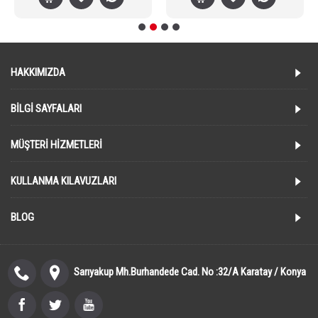
HAKKIMIZDA
BILGI SAYFALARI
MÜŞTERI HIZMETLERI
KULLANMA KILAVUZLARI
BLOG
Sarıyakup Mh.Burhandede Cad. No :32/A Karatay / Konya