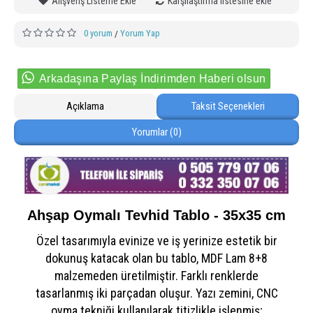
Alışveriş Listeme Ekle
Karşılaştırma listesine ekle
0 yorum
Yorum Yap
/
Arkadaşına Paylaş İndirimden Haberi olsun
Açıklama
Taksit Seçenekleri
Yorumlar (0)
Ahşap Oymalı Tevhid Tablo - 35x35 cm
Özel tasarımıyla evinize ve iş yerinize estetik bir
dokunuş katacak olan bu tablo, MDF Lam 8+8
malzemeden üretilmiştir. Farklı renklerde
tasarlanmış iki parçadan oluşur. Yazı zemini, CNC
oyma tekniği kullanılarak titizlikle işlenmiş;