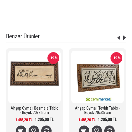
ahşap oymalı levha
,
ahşap oymalı tablo
,
en ucuz cami levhası
,
en ucuz levha
,
en ucuz cami tablosu
,
kaliteli levha
,
tevhid tablo
,
tevhit levha
,
kelime-i tevhid tablo
Benzer Ürünler
-19 %
-19 %
Ahşap Oymalı Besmele Tablo
Ahşap Oymalı Tevhit Tablo -
- Büyük 70x35 cm
Büyük 70x35 cm
1.205,00 TL
1.205,00 TL
1.483,20 TL
1.483,20 TL