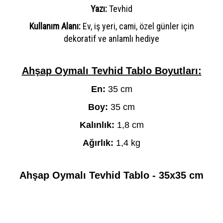
Yazı:
Tevhid
Kullanım Alanı:
Ev, iş yeri, cami, özel günler için
dekoratif ve anlamlı hediye
Ahşap Oymalı Tevhid Tablo Boyutları:
En:
35 cm
Boy:
35 cm
Kalınlık:
1,8 cm
Ağırlık:
1,4 kg
Ahşap Oymalı Tevhid Tablo - 35x35 cm
Etiketler:
Ahşap Oymalı Tevhid Tablo - 35x35 cm - RHL-097
,
ahşap tablo
,
ahşap levha
,
cami levhası
,
cami tablosu
,
kaliteli cami levhası
,