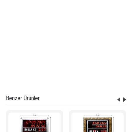
Etiketler:
Dijital Cami Saati 70x100 cm Kumandalı Büyük Boy - ELM-020
,
kumandalı cami saati
,
uzaktan kumandalı vakitmatik
,
Cami İmsakiyesi
,
Cami Saatleri
,
Namaz vakitlerini gösteren saat
,
vakitmatik cami
,
ezanmatik
,
Ezan Saati
,
Büyük İmsakiye
,
Ezan vakitlerini gösteren saat
,
uygun cami saati
,
ucuz kaliteli cami saati
,
Cami Saati
,
vakitmatik
,
Namaz Saati
,
Vakit matik
,
En Ucuz Cami Saati
,
Dijital Cami Saati
,
Büyük imsakiye
,
Vakitmatik
,
Ezan Vakitlerini gösteren saat
,
Cami saati
,
Ezan vakitlerini gösteren saat
,
Vakitmatik -Dijital Cami Saati
,
Dijital Namaz Vakitlerini Gösteren Saat - Cami Saati
,
Cami Dijital saat Fiyatları
,
Vakitmatik Cami Saati
,
Cami Saati Fiyatları
,
Cami Saati Modelleri
,
Dijital Namaz Vakitlerini Gösteren Saat Fiyatları
Benzer Ürünler