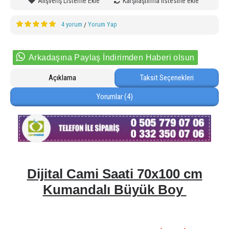
Alışveriş Listeme Ekle
Karşılaştırma listesine ekle
4 yorum
Yorum Yap
/
Arkadaşına Paylaş İndirimden Haberi olsun
Açıklama
Taksit Seçenekleri
Yorumlar (4)
Dijital Cami Saati 70x100 cm
Kumandalı Büyük Boy