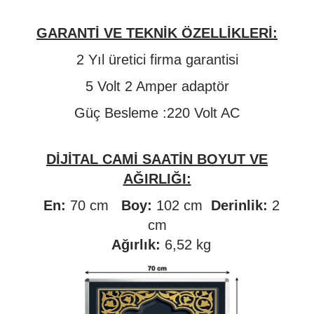
GARANTİ VE TEKNİK ÖZELLİKLERİ:
2 Yıl üretici firma garantisi
5 Volt 2 Amper adaptör
Güç Besleme :220 Volt AC
DİJİTAL CAMİ SAATİN BOYUT VE
AĞIRLIĞI:
En:
70 cm
Boy:
102 cm
Derinlik:
2
cm
Ağırlık:
6,52 kg