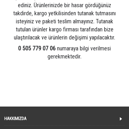
ediniz. Ürünlerinizde bir hasar gördüğünüz
takdirde, kargo yetkilisinden tutanak tutmasını
isteyiniz ve paketi teslim almayınız. Tutanak
tutulan ürünler kargo firması tarafından bize
ulaştırılacak ve ürünlerin değişimi yapılacaktır.
0 505 779 07 06
numaraya bilgi verilmesi
gerekmektedir.
Etiketler:
zemzem sebili
,
şifa sebili
,
zemzemlik
,
6 litre sebil
,
musluklu sebil
,
zemzem dispenseri
,
hac ürünü
,
umre ürünü
,
islami hediyelik
,
zemzem suyu
,
bardaklı sebil
,
pratik kullanım
,
hijyenik sebil
,
ikramlık sebil
,
krem renk sebil
HAKKIMIZDA