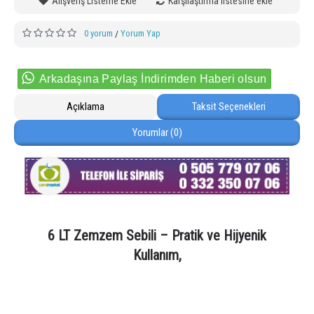
Alışveriş Listeme Ekle
Karşılaştırma listesine ekle
0 yorum
Yorum Yap
/
Arkadaşına Paylaş İndirimden Haberi olsun
Açıklama
Taksit Seçenekleri
Yorumlar (0)
6 LT Zemzem Sebili – Pratik ve Hijyenik
Kullanım,